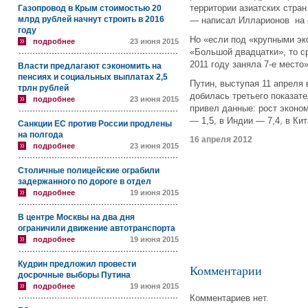
территории азиатских стран
Газопровод в Крым стоимостью 20
млрд рублей начнут строить в 2016
— написал Илларионов на 
году
Но «если под «крупными э
подробнее
23 июня 2015
«Большой двадцатки», то с
2011 году заняла 7-е место
Власти предлагают сэкономить на
пенсиях и социальных выплатах 2,5
Путин, выступая 11 апреля 
трлн рублей
добилась третьего показате
подробнее
23 июня 2015
привел данные: рост эконом
— 1,5, в Индии — 7,4, в Кит
Санкции ЕС против России продлены
на полгода
16 апреля 2012
подробнее
23 июня 2015
Столичные полицейские ограбили
задержанного по дороге в отдел
подробнее
19 июня 2015
В центре Москвы на два дня
ограничили движение автотранспорта
подробнее
19 июня 2015
Кудрин предложил провести
Комментарии
досрочные выборы Путина
подробнее
19 июня 2015
Комментариев нет.