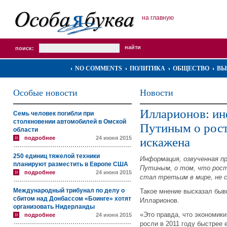
на главную
поиск:
NO COMMENTS
ПОЛИТИКА
ОБЩЕСТВО
ВЫ
Особые новости
Новости
Илларионов: ин
Семь человек погибли при
столкновении автомобилей в Омской
Путиным о рост
области
подробнее
24 июня 2015
искажена
250 единиц тяжелой техники
Информация, озвученная 
планируют разместить в Европе США
Путиным, о том, что рост
подробнее
24 июня 2015
стал третьим в мире, не
Международный трибунал по делу о
Такое мнение высказал быв
сбитом над Донбассом «Боинге» хотят
Илларионов.
организовать Нидерланды
«Это правда, что экономики
подробнее
24 июня 2015
росли в 2011 году быстрее 