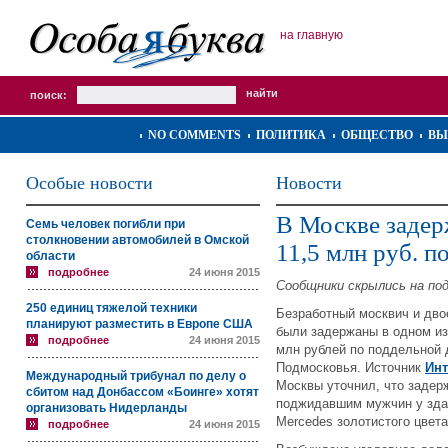
на главную
поиск:
NO COMMENTS
ПОЛИТИКА
ОБЩЕСТВО
ВЫ
Особые новости
Новости
В Москве задер
Семь человек погибли при
столкновении автомобилей в Омской
11,5 млн руб. 
области
подробнее
24 июня 2015
Сообщники скрылись на по
250 единиц тяжелой техники
Безработный москвич и дво
планируют разместить в Европе США
были задержаны в одном из 
подробнее
24 июня 2015
млн рублей по поддельной 
Подмосковья. Источник
Ин
Международный трибунал по делу о
Москвы уточнил, что задер
сбитом над Донбассом «Боинге» хотят
поджидавшим мужчин у здан
организовать Нидерланды
Mercedes золотистого цвета
подробнее
24 июня 2015