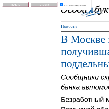
печать
отмена
с комментариями
Новости
В Москве 
получивша
поддельн
Сообщники ск
банка автомо
Безработный м