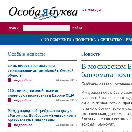
на главную
поиск:
NO COMMENTS
ПОЛИТИКА
ОБЩЕСТВО
ВЫ
Особые новости
Новости
В московском Б
Семь человек погибли при
столкновении автомобилей в Омской
банкомата похи
области
подробнее
24 июня 2015
Бандиты связали охранник
250 единиц тяжелой техники
Минувшей ночью было сове
планируют разместить в Европе США
Главного ботанического сад
подробнее
24 июня 2015
окна на первом этаже, про
Главного ботанического са
Международный трибунал по делу о
Ботаническая, дом 4», — 
сбитом над Донбассом «Боинге» хотят
Злоумышленники связали ск
организовать Нидерланды
вскрыли банкомат.
подробнее
24 июня 2015