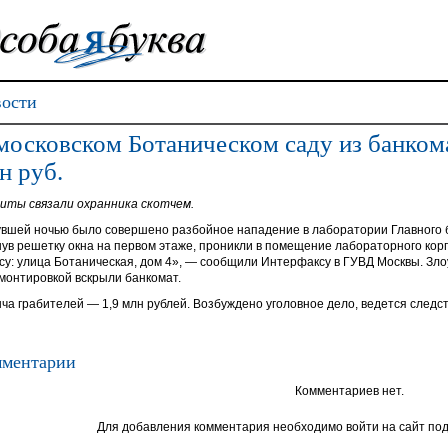
ости
московском Ботаническом саду из банком
н руб.
иты связали охранника скотчем.
вшей ночью было совершено разбойное нападение в лаборатории Главного б
нув решетку окна на первом этаже, проникли в помещение лабораторного корп
су: улица Ботаническая, дом 4», — сообщили Интерфаксу в ГУВД Москвы. Зл
 монтировкой вскрыли банкомат.
ча грабителей — 1,9 млн рублей. Возбуждено уголовное дело, ведется следст
ментарии
Комментариев нет.
Для добавления комментария необходимо войти на сайт под