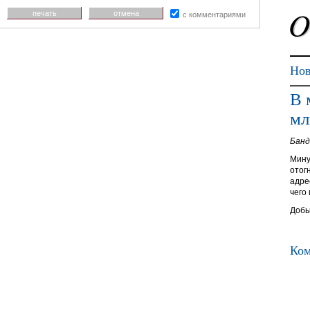
печать
отмена
с комментариями
Нов
В 
мл
Банд
Мину
отог
адре
чего
Добы
Ком