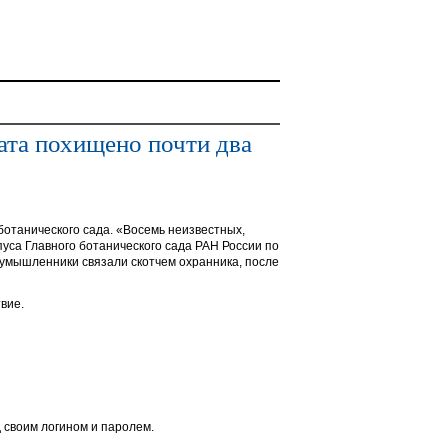
ата похищено почти два
отанического сада. «Восемь неизвестных,
уса Главного ботанического сада РАН России по
оумышленники связали скотчем охранника, после
вие.
 своим логином и паролем.