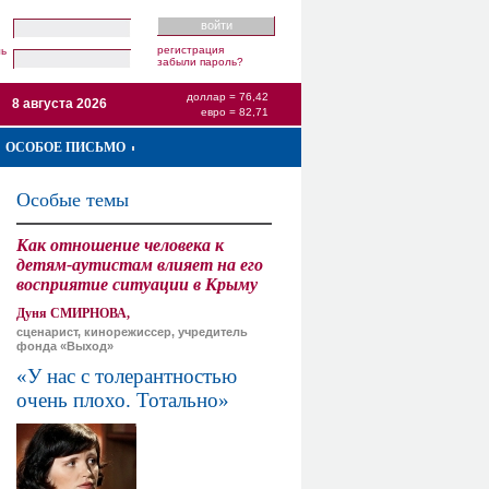
регистрация
ль
забыли пароль?
доллар = 76,42
8 августа 2026
евро = 82,71
ОСОБОЕ ПИСЬМО
Особые темы
Как отношение человека к
детям-аутистам влияет на его
восприятие ситуации в Крыму
Дуня СМИРНОВА,
сценарист, кинорежиссер, учредитель
фонда «Выход»
«У нас с толерантностью
очень плохо. Тотально»