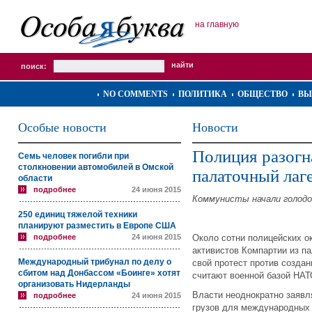
на главную
поиск:
NO COMMENTS
ПОЛИТИКА
ОБЩЕСТВО
ВЫ
Особые новости
Новости
Полиция разогн
Семь человек погибли при
столкновении автомобилей в Омской
палаточный лаге
области
подробнее
24 июня 2015
Коммунисты начали голодо
250 единиц тяжелой техники
планируют разместить в Европе США
подробнее
24 июня 2015
Около сотни полицейских о
активистов Компартии из па
Международный трибунал по делу о
свой протест против создан
сбитом над Донбассом «Боинге» хотят
считают военной базой НА
организовать Нидерланды
Власти неоднократно заявл
подробнее
24 июня 2015
грузов для международных 