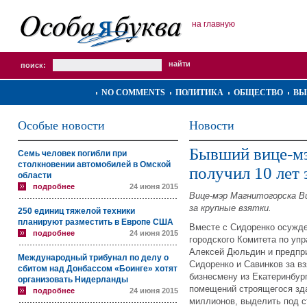
на главную
поиск:
NO COMMENTS
ПОЛИТИКА
ОБЩЕСТВО
ВЫ
Особые новости
Новости
Бывший вице-м
Семь человек погибли при
столкновении автомобилей в Омской
получил 10 лет 
области
подробнее
24 июня 2015
Вице-мэр Магнитогорска В
за крупные взятки.
250 единиц тяжелой техники
планируют разместить в Европе США
Вместе с Сидоренко осужде
подробнее
24 июня 2015
городского Комитета по у
Алексей Дюльдин и предпри
Международный трибунал по делу о
Сидоренко и Савинков за в
сбитом над Донбассом «Боинге» хотят
бизнесмену из Екатеринбур
организовать Нидерланды
помещений строящегося здан
подробнее
24 июня 2015
миллионов, выделить под ст