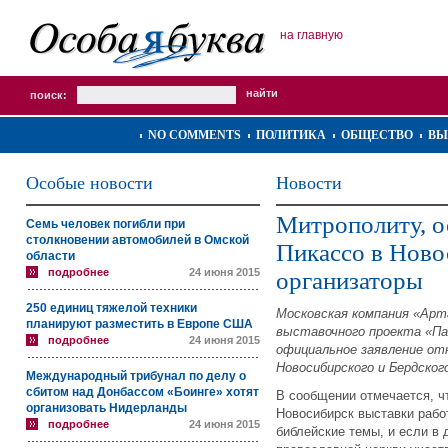
на главную
поиск:
NO COMMENTS
ПОЛИТИКА
ОБЩЕСТВО
ВЫ
Особые новости
Новости
Митрополиту, 
Семь человек погибли при
столкновении автомобилей в Омской
Пикассо в Ново
области
подробнее
24 июня 2015
организаторы
250 единиц тяжелой техники
Московская компания «Арт
планируют разместить в Европе США
выставочного проекта «Па
подробнее
24 июня 2015
официальное заявление о
Новосибирского и Бердског
Международный трибунал по делу о
сбитом над Донбассом «Боинге» хотят
В сообщении отмечается, ч
организовать Нидерланды
Новосибирск выставки рабо
подробнее
24 июня 2015
библейские темы, и если в 