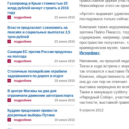
православной церкви участв
Газопровод в Крым стоимостью 20
Новосибирске этого не про
млрд рублей начнут строить в 2016
году
«Артгит» выражает удивлени
подробнее
23 июня 2015
последовала только сейчас
Компания также недоумевае
Власти предлагают сэкономить на
эротика Пабло Пикассо, тог
пенсиях и социальных выплатах 2,5
трлн рублей
содержания, например, гра
подробнее
23 июня 2015
пространстве полусвета», 
краеведческом музее, таких
Санкции ЕС против России продлены
Интерфакс
.
на полгода
Напомним, на прошлой неде
подробнее
23 июня 2015
Тихон в ходе встречи с мэ
так отозвался о выставке П
Столичные полицейские ограбили
задержанного по дороге в отдел
Конечно, общественность о
подробнее
19 июня 2015
она до сих пор не отвечает.
выставка запрещена во все
В центре Москвы на два дня
Также в минувшую субботу 
ограничили движение автотранспорта
«Народный Собор», участни
подробнее
19 июня 2015
частности, выставкой гравю
9 апреля 2012
Кудрин предложил провести
досрочные выборы Путина
подробнее
19 июня 2015