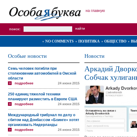
на главную
поиск:
NO COMMENTS
ПОЛИТИКА
ОБЩЕСТВО
ВЫ
Особые новости
Новости
Аркадий Дворко
Семь человек погибли при
столкновении автомобилей в Омской
Собчак хулиган
области
подробнее
24 июня 2015
250 единиц тяжелой техники
планируют разместить в Европе США
подробнее
24 июня 2015
Международный трибунал по делу о
сбитом над Донбассом «Боинге» хотят
организовать Нидерланды
подробнее
24 июня 2015