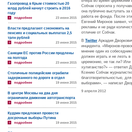
Вчера во время церемонии 
Газопровод в Крым стоимостью 20
Собчак спросила у получав
млрд рублей начнут строить в 2016
она публично выступать за
году
работа ее фонда. После эти
подробнее
23 июня 2015
Евгений Миронов заявил, ч
рекламы и не ради количес
Власти предлагают сэкономить на
отличие от Собчак.
пенсиях и социальных выплатах 2,5
трлн рублей
В
Twitter
Аркадия Дворкович
подробнее
23 июня 2015
инцидента. «Миронов-прово
мнение один из собеседник
Санкции ЕС против России продлены
должен играть и не лезть в
на полгода
церемонию, не так ли? Или 
подробнее
23 июня 2015
хулиганство?» — ответил Дв
Ксению Собчак журналистк
Столичные полицейские ограбили
благотворительностью, дл
задержанного по дороге в отдел
подробнее
19 июня 2015
выборами», — написал Дво
9 апреля 2012
В центре Москвы на два дня
ограничили движение автотранспорта
подробнее
19 июня 2015
Кудрин предложил провести
досрочные выборы Путина
подробнее
19 июня 2015