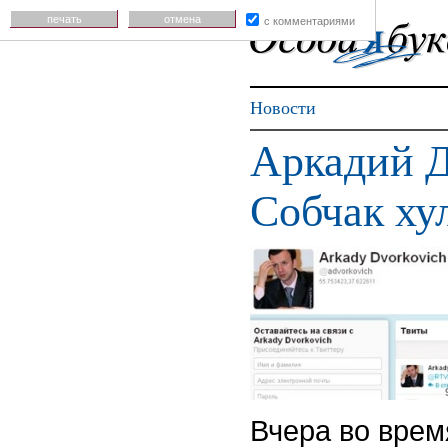
печать
отмена
с комментариями
Новости
Аркадий Д
Собчак ху
Вчера во вре