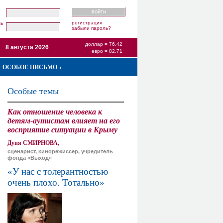
регистрация
ль
забыли пароль?
доллар = 76,42
8 августа 2026
евро = 82,71
ОСОБОЕ ПИСЬМО
Особые темы
Как отношение человека к
детям-аутистам влияет на его
восприятие ситуации в Крыму
Дуня СМИРНОВА,
сценарист, кинорежиссер, учредитель
фонда «Выход»
«У нас с толерантностью
очень плохо. Тотально»