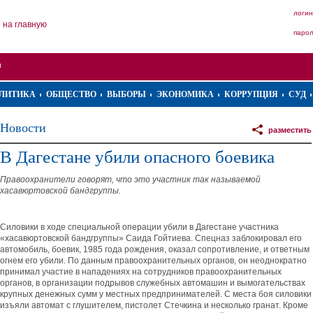
логин
на главную
паро
ЛИТИКА
ОБЩЕСТВО
ВЫБОРЫ
ЭКОНОМИКА
КОРРУПЦИЯ
СУД
Новости
разместить
В Дагестане убили опасного боевика
Правоохранители говорят, что это участник так называемой
хасавюртовской бандгруппы.
Силовики в ходе специальной операции убили в Дагестане участника
«хасавюртовской бандгруппы» Саида Гойтиева. Спецназ заблокировал его
автомобиль, боевик, 1985 года рождения, оказал сопротивление, и ответным
огнем его убили. По данным правоохранительных органов, он неоднократно
принимал участие в нападениях на сотрудников правоохранительных
органов, в организации подрывов служебных автомашин и вымогательствах
крупных денежных сумм у местных предпринимателей. С места боя силовики
изъяли автомат с глушителем, пистолет Стечкина и несколько гранат. Кроме