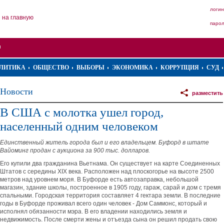
логин
на главную
паро
ЛИТИКА
ОБЩЕСТВО
ВЫБОРЫ
ЭКОНОМИКА
КОРРУПЦИЯ
СУД
Новости
разместить
В США с молотка ушел город,
населенный одним человеком
Единственный житель города был и его владельцем. Буфорд в штате
Вайоминг продан с аукциона за 900 тыс. долларов.
Его купили два гражданина Вьетнама. Он существует на карте Соединенных
Штатов с середины XIX века. Расположен над плоскогорье на высоте 2500
метров над уровнем моря. В Буфорде есть автозаправка, небольшой
магазин, здание школы, построенное в 1905 году, гараж, сарай и дом с тремя
спальными. Городская территория составляет 4 гектара земли. В последние
годы в Буфорде проживал всего один человек - Дом Саммонс, который и
исполнял обязанности мэра. В его владении находились земля и
недвижимость. После смерти жены и отъезда сына он решил продать свою