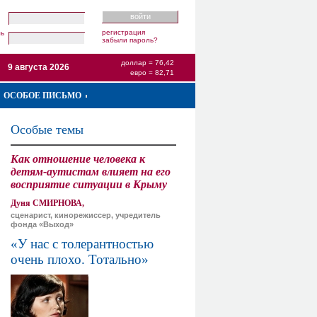
регистрация
ль
забыли пароль?
доллар = 76,42
9 августа 2026
евро = 82,71
ОСОБОЕ ПИСЬМО
Особые темы
Как отношение человека к
детям-аутистам влияет на его
восприятие ситуации в Крыму
Дуня СМИРНОВА,
сценарист, кинорежиссер, учредитель
фонда «Выход»
«У нас с толерантностью
очень плохо. Тотально»