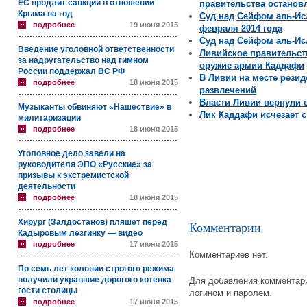
ЕС продлит санкции в отношении
правительства останов
Крыма на год
Суд над Сейфом аль-Ис
подробнее
19 июня 2015
февраля 2014 года
Суд над Сейфом аль-Ис
Введение уголовной ответственности
Ливийское правительст
за надругательство над гимном
оружие армии Каддафи
России поддержал ВС РФ
В Ливии на месте рези
подробнее
18 июня 2015
развлечений
Власти Ливии вернули 
Музыканты обвиняют «Нашествие» в
Лик Каддафи исчезает с
милитаризации
подробнее
18 июня 2015
Уголовное дело завели на
руководителя ЭПО «Русские» за
призывы к экстремистской
деятельности
подробнее
18 июня 2015
Хирург (Залдостанов) пляшет перед
Комментарии
Кадыровым лезгинку — видео
подробнее
17 июня 2015
Комментариев нет.
По семь лет колонии строгого режима
получили укравшие дорогого котенка
Для добавления комментари
гости столицы
логином и паролем.
подробнее
17 июня 2015