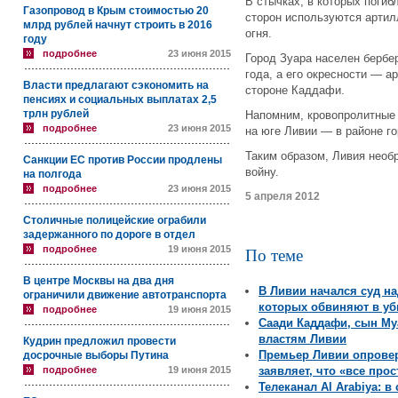
В стычках, в которых погиб
Газопровод в Крым стоимостью 20
сторон используются артил
млрд рублей начнут строить в 2016
огня.
году
подробнее
23 июня 2015
Город Зуара населен берб
года, а его окресности — 
Власти предлагают сэкономить на
стороне Каддафи.
пенсиях и социальных выплатах 2,5
трлн рублей
Напомним, кровопролитные
подробнее
23 июня 2015
на юге Ливии — в районе г
Таким образом, Ливия необ
Санкции ЕС против России продлены
войну.
на полгода
подробнее
23 июня 2015
5 апреля 2012
Столичные полицейские ограбили
задержанного по дороге в отдел
подробнее
19 июня 2015
По теме
В центре Москвы на два дня
В Ливии начался суд н
ограничили движение автотранспорта
которых обвиняют в уб
подробнее
19 июня 2015
Саади Каддафи, сын М
властям Ливии
Кудрин предложил провести
Премьер Ливии опровер
досрочные выборы Путина
подробнее
19 июня 2015
заявляет, что «все про
Телеканал Al Arabiya: 