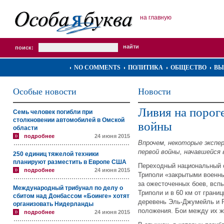
на главную
поиск:
NO COMMENTS
ПОЛИТИКА
ОБЩЕСТВО
ВЫ
Особые новости
Новости
Ливия на порог
Семь человек погибли при
столкновении автомобилей в Омской
войны
области
подробнее
24 июня 2015
Впрочем, некоторые эксп
первой войны, начавшейся 
250 единиц тяжелой техники
планируют разместить в Европе США
Переходный национальный с
подробнее
24 июня 2015
Триполи «закрытыми военны
за ожесточенных боев, вспы
Международный трибунал по делу о
Триполи и в 60 км от грани
сбитом над Донбассом «Боинге» хотят
деревень Эль-Джумейль и Р
организовать Нидерланды
положения. Бои между их ж
подробнее
24 июня 2015