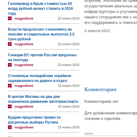
Впрочем, Железняк не прем
Газопровод в Крым стоимостью 20
осуществление реальных ша
млрд рублей начнут строить в 2016
инфраструктуры и улучшен
году
нашего сотрудничества с н
подробнее
23 июня 2015
его поддерживать и помогат
Власти предлагают сэкономить на
2 апреля 2012
пенсиях и социальных выплатах 2,5
трлн рублей
подробнее
23 июня 2015
Санкции ЕС против России продлены
на полгода
подробнее
23 июня 2015
Столичные полицейские ограбили
задержанного по дороге в отдел
подробнее
19 июня 2015
Комментарии
В центре Москвы на два дня
Комментариев нет.
ограничили движение автотранспорта
подробнее
19 июня 2015
Для добавления комментари
Кудрин предложил провести
логином и паролем.
досрочные выборы Путина
подробнее
19 июня 2015
логин