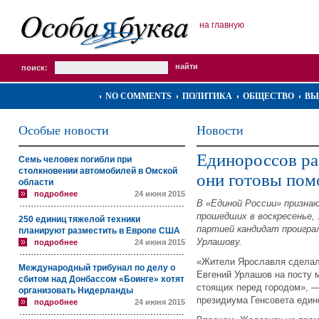
на главную
поиск:
NO COMMENTS
ПОЛИТИКА
ОБЩЕСТВО
ВЫ
Особые новости
Новости
Единороссов ра
Семь человек погибли при
столкновении автомобилей в Омской
они готовы пом
области
подробнее
24 июня 2015
В «Единой России» признаю
прошедших в воскресенье, 
250 единиц тяжелой техники
партией кандидат проигра
планируют разместить в Европе США
Урлашову.
подробнее
24 июня 2015
«Жители Ярославля сделали
Международный трибунал по делу о
Евгений Урлашов на посту 
сбитом над Донбассом «Боинге» хотят
стоящих перед городом», —
организовать Нидерланды
президиума Генсовета еди
подробнее
24 июня 2015