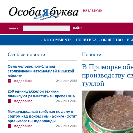
на главную
поиск:
NO COMMENTS
ПОЛИТИКА
ОБЩЕСТВО
ВЫ
Особые новости
Новости
В Приморье обн
Семь человек погибли при
столкновении автомобилей в Омской
производству с
области
подробнее
24 июня 2015
тухлой
250 единиц тяжелой техники
планируют разместить в Европе США
подробнее
24 июня 2015
Международный трибунал по делу о
сбитом над Донбассом «Боинге» хотят
организовать Нидерланды
подробнее
24 июня 2015