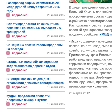
Газопровод в Крым стоимостью 20
млрд рублей начнут строить в 2016
В ходе проведения операти
году
Большой Камень полицейски
подробнее
23 июня 2015
просроченными сроками хра
икрой четко просматривалас
Власти предлагают сэкономить на
Располагался цех на террит
пенсиях и социальных выплатах 2,5
опасный для здоровья това
трлн рублей
продажу, сообщает
УМВД п
подробнее
23 июня 2015
«Икра «с душком» пригодна
Санкции ЕС против России продлены
несколько лет назад была 
на полгода
хозяйство, — рассказала п
подробнее
23 июня 2015
Приморскому краю Евгения
рыбопродукция, предназнач
Столичные полицейские ограбили
территории предприятия, в
задержанного по дороге в отдел
намеревались икру размороз
подробнее
19 июня 2015
фасовочные банки, простав
годности товара. Возбужде
В центре Москвы на два дня
правонарушении, просрочен
ограничили движение автотранспорта
изолированное хранение.
подробнее
19 июня 2015
23 марта 2012
Кудрин предложил провести
досрочные выборы Путина
подробнее
19 июня 2015