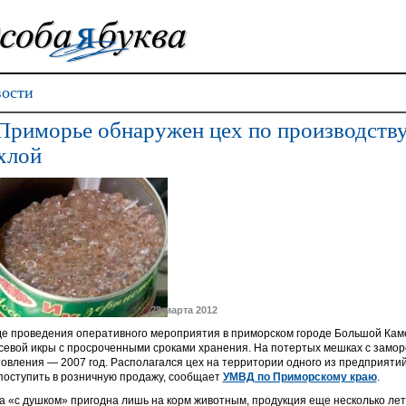
ости
Приморье обнаружен цех по производству
хлой
23 марта 2012
де проведения оперативного мероприятия в приморском городе Большой Кам
севой икры с просроченными сроками хранения. На потертых мешках с замор
товления — 2007 год. Располагался цех на территории одного из предприяти
поступить в розничную продажу, сообщает
УМВД по Приморскому краю
.
а «с душком» пригодна лишь на корм животным, продукция еще несколько лет