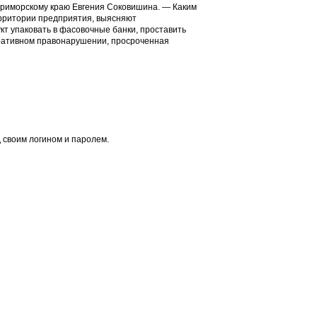
Приморскому краю Евгения Соковишина. — Каким
ерритории предприятия, выясняют
кт упаковать в фасовочные банки, проставить
тративном правонарушении, просроченная
 своим логином и паролем.