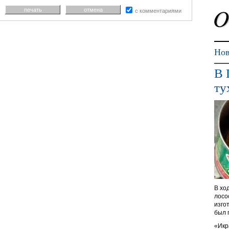
печать
отмена
с комментариями
Нов
В 
ту
В хо
лосо
изго
был 
«Икр