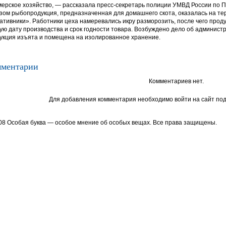
ерское хозяйство, — рассказала пресс-секретарь полиции УМВД России по 
зом рыбопродукция, предназначенная для домашнего скота, оказалась на т
ативники». Работники цеха намеревались икру разморозить, после чего проду
ую дату производства и срок годности товара. Возбуждено дело об админис
укция изъята и помещена на изолированное хранение.
ментарии
Комментариев нет.
Для добавления комментария необходимо войти на сайт под
08 Особая буква — особое мнение об особых вещах. Все права защищены.