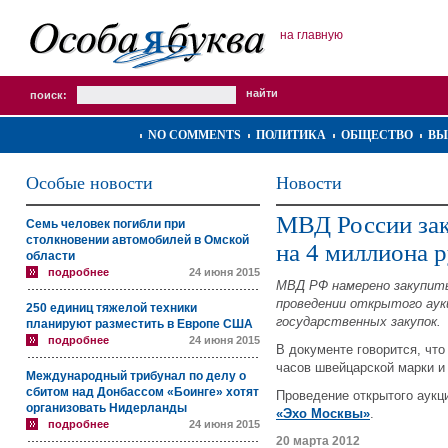
на главную
поиск:
NO COMMENTS
ПОЛИТИКА
ОБЩЕСТВО
ВЫ
Особые новости
Новости
МВД России зак
Семь человек погибли при
столкновении автомобилей в Омской
на 4 миллиона 
области
подробнее
24 июня 2015
МВД РФ намерено закупить
проведении открытого аук
250 единиц тяжелой техники
государственных закупок.
планируют разместить в Европе США
подробнее
24 июня 2015
В документе говорится, что
часов швейцарской марки и
Международный трибунал по делу о
сбитом над Донбассом «Боинге» хотят
Проведение открытого аукц
организовать Нидерланды
«Эхо Москвы»
.
подробнее
24 июня 2015
20 марта 2012