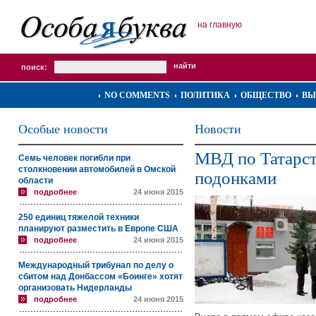
на главную
поиск:
NO COMMENTS
ПОЛИТИКА
ОБЩЕСТВО
ВЫ
Особые новости
Новости
МВД по Татарст
Семь человек погибли при
столкновении автомобилей в Омской
подонками
области
подробнее
24 июня 2015
250 единиц тяжелой техники
планируют разместить в Европе США
подробнее
24 июня 2015
Международный трибунал по делу о
сбитом над Донбассом «Боинге» хотят
организовать Нидерланды
подробнее
24 июня 2015