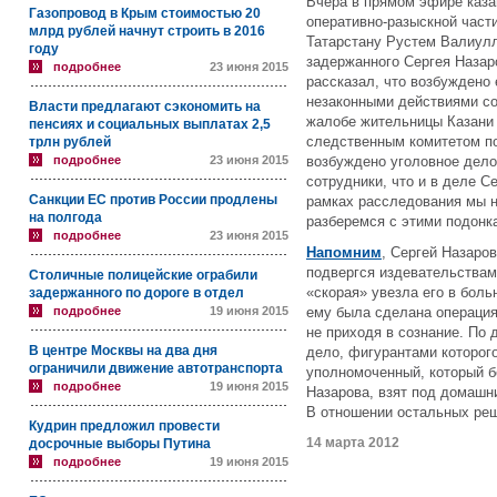
Вчера в прямом эфире каза
Газопровод в Крым стоимостью 20
оперативно-разыскной част
млрд рублей начнут строить в 2016
Татарстану Рустем Валиулл
году
задержанного Сергея Наза
подробнее
23 июня 2015
рассказал, что возбуждено 
незаконными действиями с
Власти предлагают сэкономить на
жалобе жительницы Казани
пенсиях и социальных выплатах 2,5
следственным комитетом п
трлн рублей
подробнее
23 июня 2015
возбуждено уголовное дело
сотрудники, что и в деле 
Санкции ЕС против России продлены
рамках расследования мы н
на полгода
разберемся с этими подонк
подробнее
23 июня 2015
Напомним
, Сергей Назаро
подвергся издевательствам
Столичные полицейские ограбили
«скорая» увезла его в боль
задержанного по дороге в отдел
подробнее
19 июня 2015
ему была сделана операция
не приходя в сознание. По
В центре Москвы на два дня
дело, фигурантами которог
ограничили движение автотранспорта
уполномоченный, который б
подробнее
19 июня 2015
Назарова, взят под домашн
В отношении остальных реш
Кудрин предложил провести
14 марта 2012
досрочные выборы Путина
подробнее
19 июня 2015