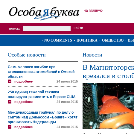
на главную
поиск:
NO COMMENTS
ПОЛИТИКА
ОБЩЕСТВО
ВЫ
Особые новости
Новости
В Магнитогорск
Семь человек погибли при
столкновении автомобилей в Омской
врезался в стол
области
подробнее
24 июня 2015
250 единиц тяжелой техники
планируют разместить в Европе США
подробнее
24 июня 2015
Международный трибунал по делу о
сбитом над Донбассом «Боинге» хотят
организовать Нидерланды
подробнее
24 июня 2015