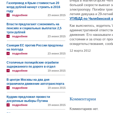
Вчера в Магнитогорске Чел
Газопровод в Крым стоимостью 20
большой скорости выехал з
млрд рублей начнут строить в 2016
электроопору. Погибли трое
году
летняя девушка и 29-летни
подробнее
23 июня 2015
УГИБДД по Челябинской 
Власти предлагают сэкономить на
Как выяснилось, водитель 
пенсиях и социальных выплатах 2,5
административной ответств
трлн рублей
движения. Его наказывали 
подробнее
23 июня 2015
состоянии и за отказ от пр
освидетельствования, сооб
Санкции ЕС против России продлены
на полгода
12 марта 2012
подробнее
23 июня 2015
Столичные полицейские ограбили
задержанного по дороге в отдел
подробнее
19 июня 2015
В центре Москвы на два дня
ограничили движение автотранспорта
подробнее
19 июня 2015
Кудрин предложил провести
Комментарии
досрочные выборы Путина
подробнее
19 июня 2015
Комментариев нет.