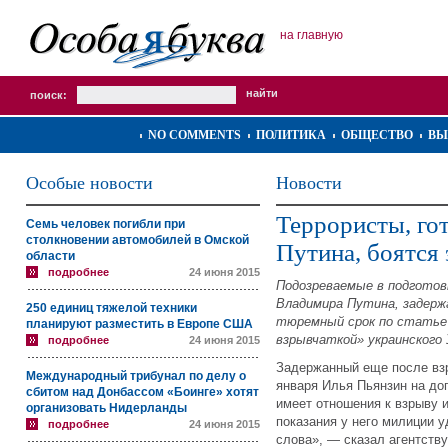
на главную
поиск:
NO COMMENTS
ПОЛИТИКА
ОБЩЕСТВО
ВЫ
Особые новости
Новости
Террористы, го
Семь человек погибли при
столкновении автомобилей в Омской
Путина, боятся
области
подробнее
24 июня 2015
Подозреваемые в подготов
Владимира Путина, задерж
250 единиц тяжелой техники
тюремный срок по статье 
планируют разместить в Европе США
взрывчаткой» украинского 
подробнее
24 июня 2015
Задержанный еще после взр
Международный трибунал по делу о
января Илья Пьянзин на до
сбитом над Донбассом «Боинге» хотят
имеет отношения к взрыву 
организовать Нидерланды
показания у него милиции 
подробнее
24 июня 2015
слова», — сказал агентству