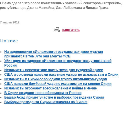
Обама сделал это после воинственных заявлений сенаторов-«ястребов»,
республиканцев Джона Маккейна, Джо Либермана и Линдси Грэма.
7 марта 2012
напечатать
По теме
На видеоролике «Исламского государства» двое мужчин
признаются в том, что они агенты ФСБ
Убит один из лидеров «Исламского государства», угрожавший
России
Исламисты перехватили часть груза для курдской армии
США и союзники нанесли ракетные удары по исламистам в Сирии
Исламисты в Сирии освободили группу школьников-курдов
США нанесли бомбовый удар по исламистам на севере Сирии
Исламисты угрожают возобновлением войны в Чечне
В Сирии ожидают военной помощи от России
Башар Асад примет участие в выборах президента Сирии
Выборы президента Сирии назначены на 3 июня