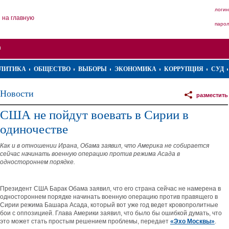
логин
на главную
паро
ЛИТИКА
ОБЩЕСТВО
ВЫБОРЫ
ЭКОНОМИКА
КОРРУПЦИЯ
СУД
Новости
разместить
США не пойдут воевать в Сирии в
одиночестве
Как и в отношении Ирана, Обама заявил, что Америка не собирается
сейчас начинать военную операцию против режима Асада в
одностороннем порядке.
Президент США Барак Обама заявил, что его страна сейчас не намерена в
одностороннем порядке начинать военную операцию против правящего в
Сирии режима Башара Асада, который вот уже год ведет кровопролитные
бои с оппозицией. Глава Америки заявил, что было бы ошибкой думать, что
это может стать простым решением проблемы, передает
«Эхо Москвы»
.