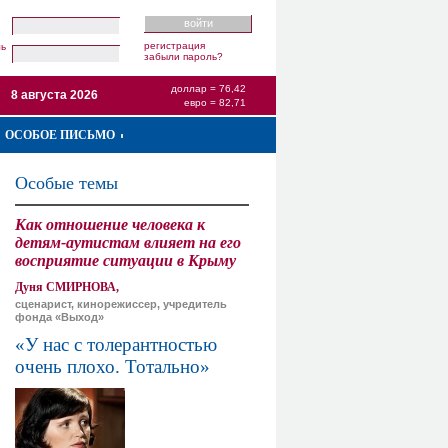
регистрация
ль
забыли пароль?
доллар = 76,42
8 августа 2026
евро = 82,71
ОСОБОЕ ПИСЬМО
Особые темы
Как отношение человека к
детям-аутистам влияет на его
восприятие ситуации в Крыму
Дуня СМИРНОВА,
сценарист, кинорежиссер, учредитель
фонда «Выход»
«У нас с толерантностью
очень плохо. Тотально»