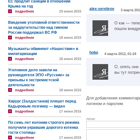
ЕС продлит санкции в отношении
Крыма на год
alex-serebrov
3 марта 201
подробнее
19 июня 2015
Введение уголовной ответственности
О как — теп
за надругательство над гимном
пошли внедр
России поддержал ВС РФ
подробнее
18 июня 2015
Музыканты обвиняют «Нашествие» в
hobo
милитаризации
4 марта 2012, 01:24
подробнее
18 июня 2015
О, опять они
Уголовное дело завели на
вы тут потре
руководителя ЭПО «Русские» за
призывы к экстремистской
деятельности
подробнее
18 июня 2015
Для добавления комментари
Хирург (Залдостанов) пляшет перед
логином и паролем.
Кадыровым лезгинку — видео
подробнее
17 июня 2015
логин
По семь лет колонии строгого режима
получили укравшие дорогого котенка
гости столицы
подробнее
17 июня 2015