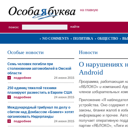
на главную
поиск:
NO COMMENTS
ПОЛИТИКА
ОБЩЕСТВО
ВЫ
Особые новости
Новости
О нарушениях 
Семь человек погибли при
столкновении автомобилей в Омской
Android
области
подробнее
24 июня 2015
Программа, работающая на 
«ЯБЛОКО» и компанией App
250 единиц тяжелой техники
членов избирательных ком
планируют разместить в Европе США
подробнее
24 июня 2015
Приложение «Я наблюдател
устройства. Оно содержит п
Международный трибунал по делу о
законы, бланки жалоб в из
сбитом над Донбассом «Боинге» хотят
информацию и прочее. Авт
организовать Нидерланды
получает оперативную подд
подробнее
24 июня 2015
партии «ЯБЛОКО», «Лиги из