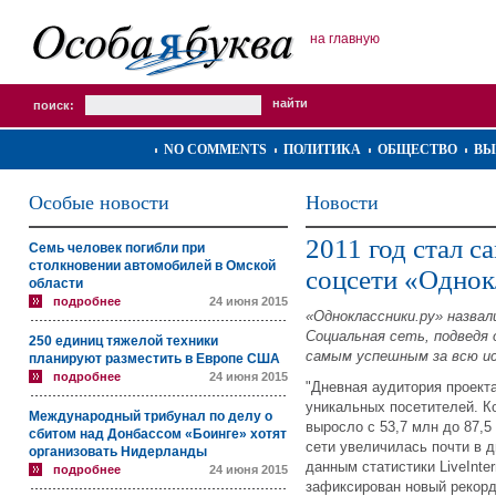
на главную
поиск:
NO COMMENTS
ПОЛИТИКА
ОБЩЕСТВО
ВЫ
Особые новости
Новости
2011 год стал 
Семь человек погибли при
столкновении автомобилей в Омской
соцсети «Однок
области
подробнее
24 июня 2015
«Одноклассники.ру» назвал
Социальная сеть, подведя 
250 единиц тяжелой техники
самым успешным за всю и
планируют разместить в Европе США
подробнее
24 июня 2015
"Дневная аудитория проекта
уникальных посетителей. К
Международный трибунал по делу о
выросло с 53,7 млн до 87,
сбитом над Донбассом «Боинге» хотят
сети увеличилась почти в д
организовать Нидерланды
данным статистики LiveInte
подробнее
24 июня 2015
зафиксирован новый рекорд