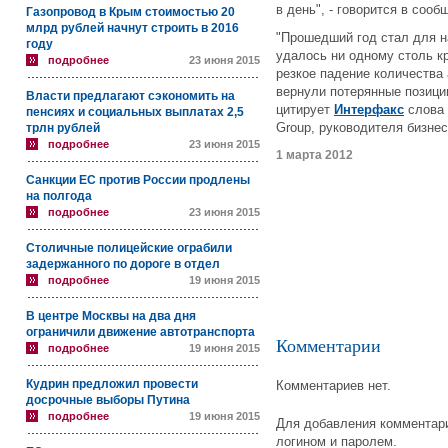
в день", - говорится в соо
Газопровод в Крым стоимостью 20
млрд рублей начнут строить в 2016
"Прошедший год стал для н
году
удалось ни одному столь к
подробнее
23 июня 2015
резкое падение количества 
вернули потерянные позици
Власти предлагают сэкономить на
цитирует
Интерфакс
слова 
пенсиях и социальных выплатах 2,5
Group, руководителя бизне
трлн рублей
подробнее
23 июня 2015
1 марта 2012
Санкции ЕС против России продлены
на полгода
подробнее
23 июня 2015
Столичные полицейские ограбили
задержанного по дороге в отдел
подробнее
19 июня 2015
В центре Москвы на два дня
ограничили движение автотранспорта
Комментарии
подробнее
19 июня 2015
Кудрин предложил провести
Комментариев нет.
досрочные выборы Путина
подробнее
19 июня 2015
Для добавления комментари
логином и паролем.