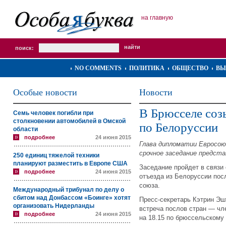
на главную
поиск:
NO COMMENTS
ПОЛИТИКА
ОБЩЕСТВО
ВЫ
Особые новости
Новости
В Брюсселе соз
Семь человек погибли при
столкновении автомобилей в Омской
по Белоруссии
области
подробнее
24 июня 2015
Глава дипломатии Евросою
срочное заседание предста
250 единиц тяжелой техники
планируют разместить в Европе США
Заседание пройдет в связи
подробнее
24 июня 2015
отъезда из Белоруссии пос
союза.
Международный трибунал по делу о
сбитом над Донбассом «Боинге» хотят
Пресс-секретарь Кэтрин Эш
организовать Нидерланды
встреча послов стран — чл
подробнее
24 июня 2015
на 18.15 по брюссельскому