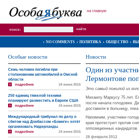
на главную
поиск:
NO COMMENTS
ПОЛИТИКА
ОБЩЕСТВО
ВЫ
Особые новости
Новости
Один из участн
Семь человек погибли при
столкновении автомобилей в Омской
Лермонтове поп
области
подробнее
24 июня 2015
Это самый пожилой из гол
250 единиц тяжелой техники
Михаилу Маркусу 75 лет. Е
планируют разместить в Европе США
после начала голодовки. Ди
подробнее
24 июня 2015
доставили в больницу, пок
Международный трибунал по делу о
Напомним, участники голод
сбитом над Донбассом «Боинге» хотят
края протестуют против сн
организовать Нидерланды
оппозиционных кандидатов.
подробнее
24 июня 2015
28 февраля 2012