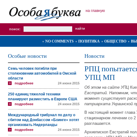
на главную
поиск:
NO COMMENTS
ПОЛИТИКА
ОБЩЕСТВО
ВЫ
Особые новости
Новости
РПЦ попытаетс
Семь человек погибли при
столкновении автомобилей в Омской
УПЦ МП
области
подробнее
24 июня 2015
Об этом на сайте УПЦ Кие
Евстратий. Напомним, что
250 единиц тяжелой техники
момент существует раско
планируют разместить в Европе США
патриархата Украинской пр
подробнее
24 июня 2015
В настоящий момент глава
Международный трибунал по делу о
стационарном лечении со 2 
сбитом над Донбассом «Боинге» хотят
разглашается.
организовать Нидерланды
подробнее
24 июня 2015
Архиепископ Евстратий пол