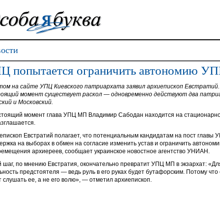
ости
Ц попытается ограничить автономию У
том на сайте УПЦ Киевского патриархата заявил архиепископ Евстратий. 
оящий момент существует раскол — одновременно действуют два патриар
ский и Московский.
стоящий момент глава УПЦ МП Владимир Сабодан находится на стационарном
азглашается.
епископ Евстратий полагает, что потенциальным кандидатам на пост главы
ержка на выборах в обмен на согласие изменить устав и ограничить автономи
ремещения архиереев, сообщает украинское новостное агентство УНИАН.
й шаг, по мнению Евстратия, окончательно превратит УПЦ МП в экзархат: «Д
ьность предстоятеля — ведь руль в его руках будет бутафорским. Потому что
т слушать ее, а не его волю», — отметил архиепископ.