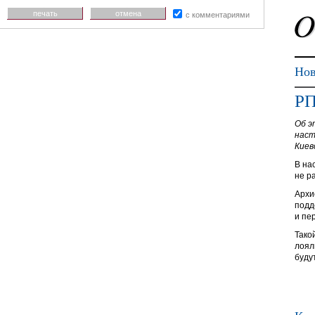
печать
отмена
с комментариями
Нов
РП
Об э
наст
Киев
В на
не р
Архи
подд
и пе
Тако
лоял
буду