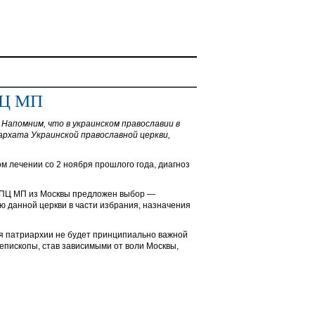
ПЦ МП
Напомним, что в украинском православии в
хата Украинской православной церкви,
 лечении со 2 ноября прошлого года, диагноз
 УПЦ МП из Москвы предложен выбор —
ю данной церкви в части избрания, назначения
ля патриархии не будет принципиально важной
 епископы, став зависимыми от воли Москвы,