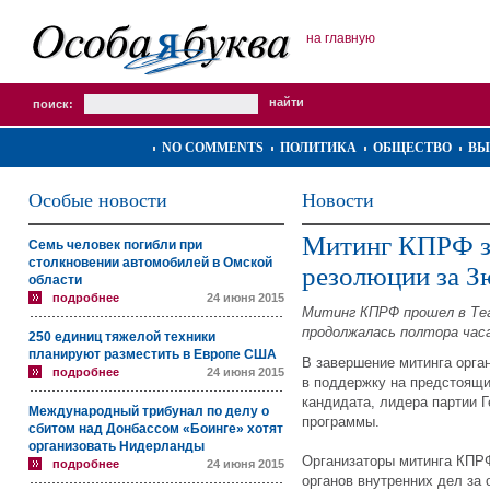
на главную
поиск:
NO COMMENTS
ПОЛИТИКА
ОБЩЕСТВО
ВЫ
Особые новости
Новости
Митинг КПРФ з
Семь человек погибли при
столкновении автомобилей в Омской
резолюции за З
области
подробнее
24 июня 2015
Митинг КПРФ прошел в Теа
продолжалась полтора час
250 единиц тяжелой техники
планируют разместить в Европе США
В завершение митинга орг
подробнее
24 июня 2015
в поддержку на предстоящи
кандидата, лидера партии 
Международный трибунал по делу о
программы.
сбитом над Донбассом «Боинге» хотят
организовать Нидерланды
Организаторы митинга КПР
подробнее
24 июня 2015
органов внутренних дел за