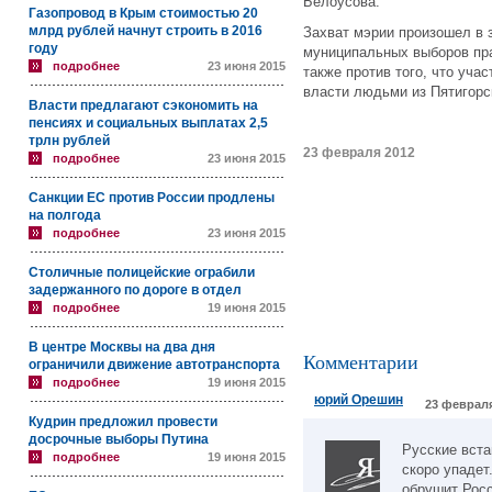
Белоусова.
Газопровод в Крым стоимостью 20
млрд рублей начнут строить в 2016
Захват мэрии произошел в 
году
муниципальных выборов пра
подробнее
23 июня 2015
также против того, что уча
власти людьми из Пятигорс
Власти предлагают сэкономить на
пенсиях и социальных выплатах 2,5
трлн рублей
23 февраля 2012
подробнее
23 июня 2015
Санкции ЕС против России продлены
на полгода
подробнее
23 июня 2015
Столичные полицейские ограбили
задержанного по дороге в отдел
подробнее
19 июня 2015
В центре Москвы на два дня
Комментарии
ограничили движение автотранспорта
подробнее
19 июня 2015
юрий Орешин
23 февраля
Кудрин предложил провести
досрочные выборы Путина
Русские вста
подробнее
19 июня 2015
скоро упадет
обрушит Росс