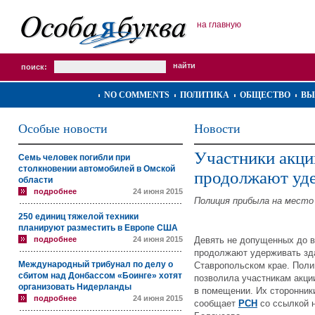
на главную
поиск:
NO COMMENTS
ПОЛИТИКА
ОБЩЕСТВО
ВЫ
Особые новости
Новости
Участники акци
Семь человек погибли при
столкновении автомобилей в Омской
продолжают уде
области
подробнее
24 июня 2015
Полиция прибыла на место 
250 единиц тяжелой техники
планируют разместить в Европе США
подробнее
24 июня 2015
Девять не допущенных до в
продолжают удерживать зд
Международный трибунал по делу о
Ставропольском крае. Поли
сбитом над Донбассом «Боинге» хотят
позволила участникам акци
организовать Нидерланды
в помещении. Их сторонники
подробнее
24 июня 2015
сообщает
РСН
со ссылкой 