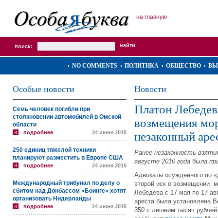
на главную
поиск:
NO COMMENTS
ПОЛИТИКА
ОБЩЕСТВО
ВЫ
Особые новости
Новости
Платон Лебедев
Семь человек погибли при
столкновении автомобилей в Омской
возмещения мор
области
подробнее
24 июня 2015
незаконный аре
250 единиц тяжелой техники
Ранее незаконность взяти
планируют разместить в Европе США
августе 2010 года была пр
подробнее
24 июня 2015
Адвокаты осужденного по 
Международный трибунал по делу о
второй иск о возмещении м
сбитом над Донбассом «Боинге» хотят
Лебедева с 17 мая по 17 ав
организовать Нидерланды
ареста была установлена В
подробнее
24 июня 2015
350 с лишним тысяч рублей