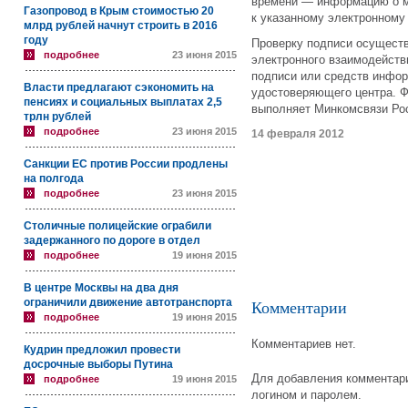
времени — информацию о м
Газопровод в Крым стоимостью 20
к указанному электронному
млрд рублей начнут строить в 2016
году
Проверку подписи осущест
подробнее
23 июня 2015
электронного взаимодейств
подписи или средств инфор
Власти предлагают сэкономить на
удостоверяющего центра. Ф
пенсиях и социальных выплатах 2,5
выполняет Минкомсвязи Ро
трлн рублей
подробнее
23 июня 2015
14 февраля 2012
Санкции ЕС против России продлены
на полгода
подробнее
23 июня 2015
Столичные полицейские ограбили
задержанного по дороге в отдел
подробнее
19 июня 2015
В центре Москвы на два дня
ограничили движение автотранспорта
Комментарии
подробнее
19 июня 2015
Комментариев нет.
Кудрин предложил провести
досрочные выборы Путина
Для добавления комментари
подробнее
19 июня 2015
логином и паролем.