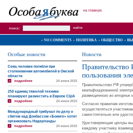
на главную
поиск:
NO COMMENTS
ПОЛИТИКА
ОБЩЕСТВО
ВЫ
Особые новости
Новости
Правительство 
Семь человек погибли при
столкновении автомобилей в Омской
пользования эл
области
подробнее
24 июня 2015
Правительство РФ утверди
квалифицированной электро
250 единиц тяжелой техники
размещенного во вторник н
планируют разместить в Европе США
подробнее
24 июня 2015
Согласно правилам изготов
осуществляться участникам
Международный трибунал по делу о
самостоятельно или удост
сбитом над Донбассом «Боинге» хотят
организовать Нидерланды
Удостоверяющие центры вы
подробнее
24 июня 2015
каждому участнику взаимод