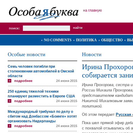
на главную
поиск:
NO COMMENTS
ПОЛИТИКА
ОБЩЕСТВО
ВЫ
Особые новости
Новости
Ирина Прохоров
Семь человек погибли при
столкновении автомобилей в Омской
собирается зан
области
подробнее
24 июня 2015
Ирина Прохорова, сестра 
России Михаила Прохорова
250 единиц тяжелой техники
представителем кандидат
планируют разместить в Европе США
Никитой Михалковым заяви
подробнее
24 июня 2015
политикой.
Международный трибунал по делу о
Об этом передает
Русская 
сбитом над Донбассом «Боинге» хотят
организовать Нидерланды
Пока шел прямой эфир деба
подробнее
24 июня 2015
с похвалой отзывались об 