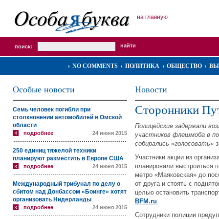
на главную
поиск:
NO COMMENTS
ПОЛИТИКА
ОБЩЕСТВО
ВЫ
Особые новости
Новости
Сторонники Пут
Семь человек погибли при
столкновении автомобилей в Омской
области
Полицейские задержали во
подробнее
24 июня 2015
участников флешмоба в по
собирались «голосовать» з
250 единиц тяжелой техники
Участники акции из органи
планируют разместить в Европе США
планировали выстроиться п
подробнее
24 июня 2015
метро «Маяковская» до пос
от друга и стоять с поднято
Международный трибунал по делу о
сбитом над Донбассом «Боинге» хотят
целью остановить транспор
организовать Нидерланды
BFM.ru
.
подробнее
24 июня 2015
Сотрудники полиции преду