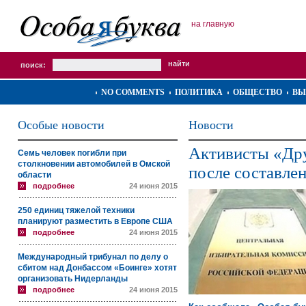
на главную
поиск:
NO COMMENTS
ПОЛИТИКА
ОБЩЕСТВО
ВЫ
Особые новости
Новости
Активисты «Др
Семь человек погибли при
столкновении автомобилей в Омской
после составле
области
подробнее
24 июня 2015
250 единиц тяжелой техники
планируют разместить в Европе США
подробнее
24 июня 2015
Международный трибунал по делу о
сбитом над Донбассом «Боинге» хотят
организовать Нидерланды
подробнее
24 июня 2015