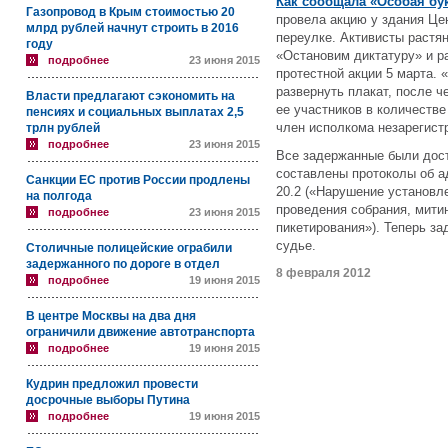
Как сообщала «Особая бу
Газопровод в Крым стоимостью 20
провела акцию у здания Ц
млрд рублей начнут строить в 2016
переулке. Активисты растя
году
«Остановим диктатуру» и р
подробнее
23 июня 2015
протестной акции 5 марта. 
развернуть плакат, после 
Власти предлагают сэкономить на
ее участников в количеств
пенсиях и социальных выплатах 2,5
член исполкома незарегист
трлн рублей
подробнее
23 июня 2015
Все задержанные были дост
составлены протоколы об а
Санкции ЕС против России продлены
20.2 («Нарушение установл
на полгода
проведения собрания, мити
подробнее
23 июня 2015
пикетирования»). Теперь з
судье.
Столичные полицейские ограбили
задержанного по дороге в отдел
8 февраля 2012
подробнее
19 июня 2015
В центре Москвы на два дня
ограничили движение автотранспорта
подробнее
19 июня 2015
Кудрин предложил провести
досрочные выборы Путина
подробнее
19 июня 2015