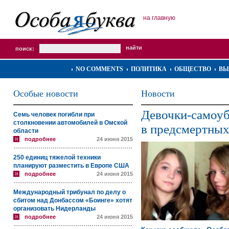
на главную
поиск:
NO COMMENTS
ПОЛИТИКА
ОБЩЕСТВО
ВЫ
Особые новости
Новости
Девочки-самоуб
Семь человек погибли при
столкновении автомобилей в Омской
в предсмертных
области
подробнее
24 июня 2015
250 единиц тяжелой техники
планируют разместить в Европе США
подробнее
24 июня 2015
Международный трибунал по делу о
сбитом над Донбассом «Боинге» хотят
организовать Нидерланды
подробнее
24 июня 2015