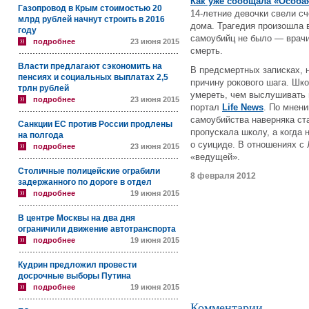
Как уже сообщала «Особа
Газопровод в Крым стоимостью 20
14-летние девочки свели сч
млрд рублей начнут строить в 2016
дома. Трагедия произошла 
году
самоубийц не было — врач
подробнее
23 июня 2015
смерть.
Власти предлагают сэкономить на
В предсмертных записках, 
пенсиях и социальных выплатах 2,5
причину рокового шага. Шк
трлн рублей
умереть, чем выслушивать 
подробнее
23 июня 2015
портал
Life News
. По мнен
самоубийства наверняка ст
Санкции ЕС против России продлены
пропускала школу, а когда 
на полгода
о суициде. В отношениях с 
подробнее
23 июня 2015
«ведущей».
Столичные полицейские ограбили
8 февраля 2012
задержанного по дороге в отдел
подробнее
19 июня 2015
В центре Москвы на два дня
ограничили движение автотранспорта
подробнее
19 июня 2015
Кудрин предложил провести
досрочные выборы Путина
подробнее
19 июня 2015
Комментарии