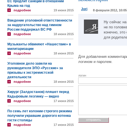
ЕС продлит санкции в отношении
Крыма на год
Jorj
подробнее
19 июня 2015
8 февраля 2012, 10:05
Введение уголовной ответственности
Ну сейчас на
за надругательство над гимном
не по головк
России поддержал ВС РФ
конечно, это
подробнее
18 июня 2015
для родителе
Музыканты обвиняют «Нашествие» в
милитаризации
подробнее
18 июня 2015
Для добавления комментари
логином и паролем.
Уголовное дело завели на
руководителя ЭПО «Русские» за
призывы к экстремистской
логин
деятельности
подробнее
18 июня 2015
Хирург (Залдостанов) пляшет перед
Кадыровым лезгинку — видео
подробнее
17 июня 2015
По семь лет колонии строгого режима
получили укравшие дорогого котенка
гости столицы
подробнее
17 июня 2015