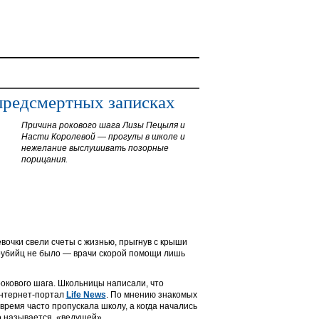
предсмертных записках
Причина рокового шага Лизы Пецыля и
Насти Королевой — прогулы в школе и
нежелание выслушивать позорные
порицания.
евочки свели счеты с жизнью, прыгнув с крыши
моубийц не было — врачи скорой помощи лишь
рокового шага. Школьницы написали, что
интернет-портал
Life News
. По мнению знакомых
время часто пропускала школу, а когда начались
о называется, «ведущей».