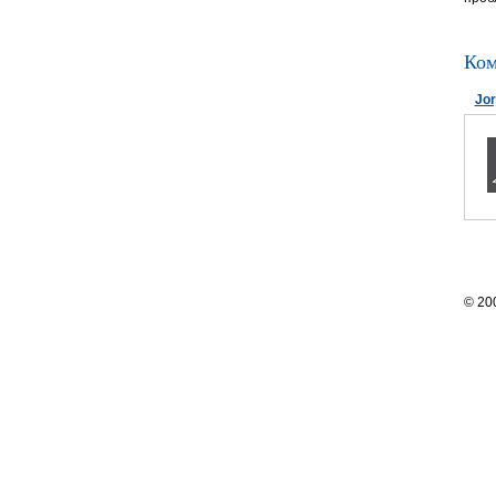
Ком
Jor
© 20