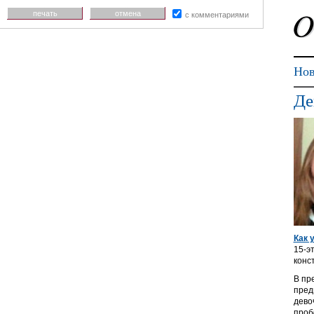
печать
отмена
с комментариями
Нов
Де
Как 
15-э
конс
В пр
пред
дево
проб