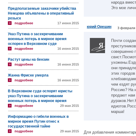
народа вмес
Это мое личн
Предполагаемые заказчики убийства
Немцова объявлены в оперативный
розыск
подробнее
17 июня 2015
юрий Орешин
3 февраля 
Указ Путина о засекречивании
военных потерь в мирное время
Почти создан
оспорен в Верховном суде
преступников
подробнее
16 июня 2015
совершенно 
свист.Посмот
Растут цены на бензин
ухожены.Езд
подробнее
16 июня 2015
они принадл
этих городов
Жанна Фриске умерла
хлебзаводам
подробнее
16 июня 2015
чем ездят р
Россию? На и
В Верховном суде оспорят юристы
продают нам 
указ Путина о засекречивании
дураков.Нет.
военных потерь в мирное время
подробнее
29 мая 2015
идиотов.Росс
марша!
Информацию о гибели военных в
мирное время Путин отнес к
государственной тайне
подробнее
29 мая 2015
Для добавления комментари