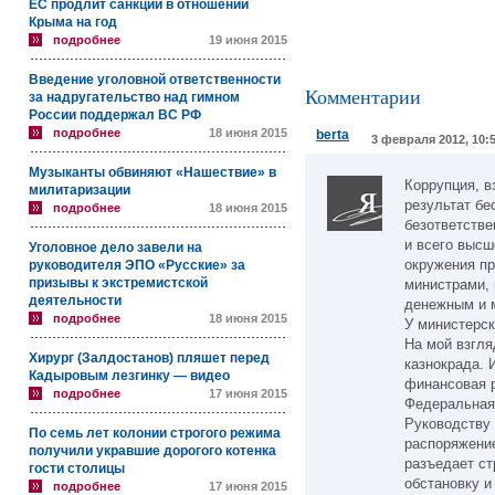
ЕС продлит санкции в отношении
Крыма на год
подробнее
19 июня 2015
Введение уголовной ответственности
Комментарии
за надругательство над гимном
России поддержал ВС РФ
подробнее
18 июня 2015
berta
3 февраля 2012, 10:
Музыканты обвиняют «Нашествие» в
Коррупция, в
милитаризации
результат бе
подробнее
18 июня 2015
безответстве
и всего высш
Уголовное дело завели на
окружения пр
руководителя ЭПО «Русские» за
призывы к экстремистской
министрами,
деятельности
денежным и 
подробнее
18 июня 2015
У министерск
На мой взгля
Хирург (Залдостанов) пляшет перед
казнокрада. 
Кадыровым лезгинку — видео
финансовая р
подробнее
17 июня 2015
Федеральная
Руководству 
По семь лет колонии строгого режима
распоряжение
получили укравшие дорогого котенка
разъедает ст
гости столицы
обстановку и
подробнее
17 июня 2015