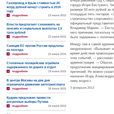
Вчера районный суд Ставро
Газопровод в Крым стоимостью 20
города Игоря Бестужего. Чи
млрд рублей начнут строить в 2016
размере 50 млн рублей за 
году
площадью пять гектаров. «
подробнее
23 июня 2015
строительство спортивного
официальный представител
Власти предлагают сэкономить на
Владимир Маркин. — Бестуж
пенсиях и социальных выплатах 2,5
него причинам, поскольку 
трлн рублей
подробнее
23 июня 2015
были задержаны с поличны
Между тем в самой админис
Санкции ЕС против России продлены
неоднозначно. «Вызывает н
на полгода
время действия правоохран
подробнее
23 июня 2015
этих событий, — рассказал
администрации. — Обыски, 
Столичные полицейские ограбили
продолжение инициирование
задержанного по дороге в отдел
подробнее
19 июня 2015
претензий. Но можно сказат
назначен Игорь Александро
В центре Москвы на два дня
нему возрос».
ограничили движение автотранспорта
3 февраля 2012
подробнее
19 июня 2015
Кудрин предложил провести
досрочные выборы Путина
подробнее
19 июня 2015