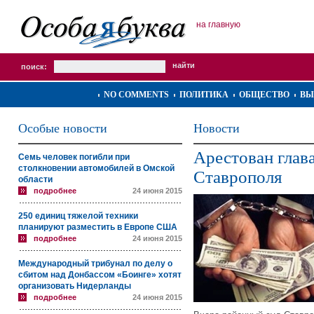
на главную
поиск:
NO COMMENTS
ПОЛИТИКА
ОБЩЕСТВО
ВЫ
Особые новости
Новости
Арестован глав
Семь человек погибли при
столкновении автомобилей в Омской
Ставрополя
области
подробнее
24 июня 2015
250 единиц тяжелой техники
планируют разместить в Европе США
подробнее
24 июня 2015
Международный трибунал по делу о
сбитом над Донбассом «Боинге» хотят
организовать Нидерланды
подробнее
24 июня 2015