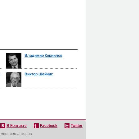
Владимир Корнилов
й
Виктор Шейнис
В Контакте
Facebook
Twitter
с мнением авторов.