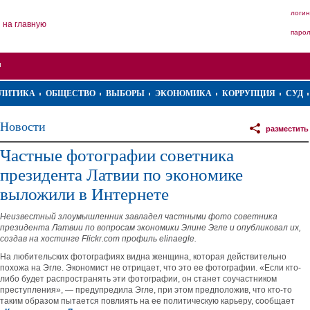
логин
на главную
паро
ЛИТИКА
ОБЩЕСТВО
ВЫБОРЫ
ЭКОНОМИКА
КОРРУПЦИЯ
СУД
Новости
разместить
Частные фотографии советника
президента Латвии по экономике
выложили в Интернете
Неизвестный злоумышленник завладел частными фото советника
президента Латвии по вопросам экономики Элине Эгле и опубликовал их,
создав на хостинге Flickr.com профиль elinaegle.
На любительских фотографиях видна женщина, которая действительно
похожа на Эгле. Экономист не отрицает, что это ее фотографии. «Если кто-
либо будет распространять эти фотографии, он станет соучастником
преступления», — предупредила Эгле, при этом предположив, что кто-то
таким образом пытается повлиять на ее политическую карьеру, сообщает