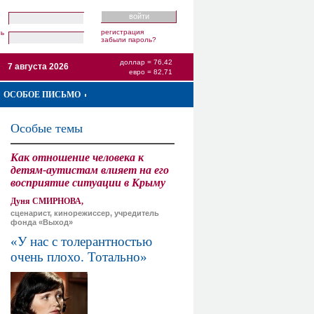
регистрация
ль
забыли пароль?
доллар = 76,42
7 августа 2026
евро = 82,71
ОСОБОЕ ПИСЬМО
Особые темы
Как отношение человека к
детям-аутистам влияет на его
восприятие ситуации в Крыму
Дуня СМИРНОВА,
сценарист, кинорежиссер, учредитель
фонда «Выход»
«У нас с толерантностью
очень плохо. Тотально»