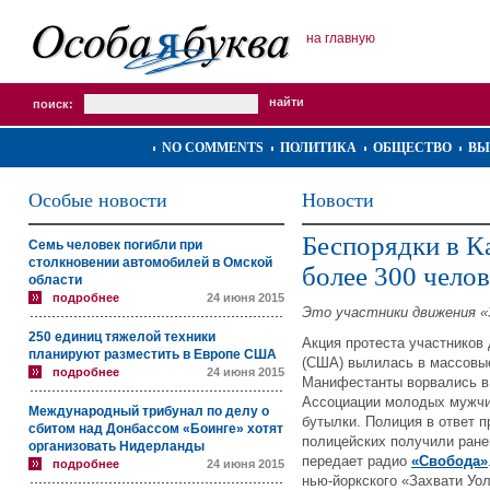
на главную
поиск:
NO COMMENTS
ПОЛИТИКА
ОБЩЕСТВО
ВЫ
Особые новости
Новости
Беспорядки в К
Семь человек погибли при
столкновении автомобилей в Омской
более 300 чело
области
подробнее
24 июня 2015
Это участники движения «
250 единиц тяжелой техники
Акция протеста участников
планируют разместить в Европе США
(США) вылилась в массовые
подробнее
24 июня 2015
Манифестанты ворвались в
Ассоциации молодых мужчи
Международный трибунал по делу о
бутылки. Полиция в ответ п
сбитом над Донбассом «Боинге» хотят
полицейских получили ране
организовать Нидерланды
передает радио
«Свобода»
подробнее
24 июня 2015
нью-йоркского «Захвати Уол