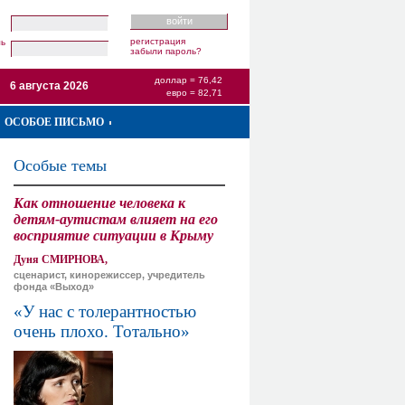
регистрация
ль
забыли пароль?
доллар = 76,42
6 августа 2026
евро = 82,71
ОСОБОЕ ПИСЬМО
Особые темы
Как отношение человека к
детям-аутистам влияет на его
восприятие ситуации в Крыму
Дуня СМИРНОВА,
сценарист, кинорежиссер, учредитель
фонда «Выход»
«У нас с толерантностью
очень плохо. Тотально»