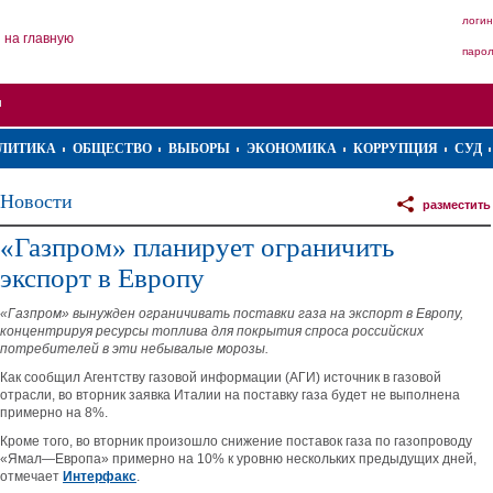
логин
на главную
паро
ЛИТИКА
ОБЩЕСТВО
ВЫБОРЫ
ЭКОНОМИКА
КОРРУПЦИЯ
СУД
Новости
разместить
«Газпром» планирует ограничить
экспорт в Европу
«Газпром» вынужден ограничивать поставки газа на экспорт в Европу,
концентрируя ресурсы топлива для покрытия спроса российских
потребителей в эти небывалые морозы.
Как сообщил Агентству газовой информации (АГИ) источник в газовой
отрасли, во вторник заявка Италии на поставку газа будет не выполнена
примерно на 8%.
Кроме того, во вторник произошло снижение поставок газа по газопроводу
«Ямал—Европа» примерно на 10% к уровню нескольких предыдущих дней,
отмечает
Интерфакс
.