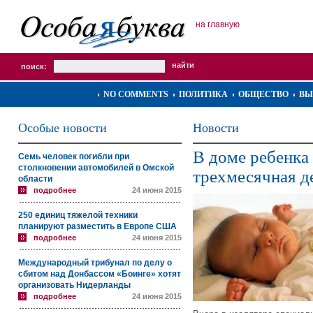
на главную
поиск:
NO COMMENTS
ПОЛИТИКА
ОБЩЕСТВО
ВЫ
Особые новости
Новости
В доме ребенка
Семь человек погибли при
столкновении автомобилей в Омской
трехмесячная д
области
подробнее
24 июня 2015
250 единиц тяжелой техники
планируют разместить в Европе США
подробнее
24 июня 2015
Международный трибунал по делу о
сбитом над Донбассом «Боинге» хотят
организовать Нидерланды
подробнее
24 июня 2015