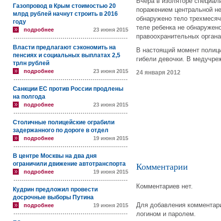
Вчера в изоляторе специал
Газопровод в Крым стоимостью 20
поражением центральной н
млрд рублей начнут строить в 2016
обнаружено тело трехмесяч
году
теле ребенка не обнаружен
подробнее
23 июня 2015
правоохранительных органа
Власти предлагают сэкономить на
В настоящий момент полици
пенсиях и социальных выплатах 2,5
гибели девочки. В медучре
трлн рублей
подробнее
23 июня 2015
24 января 2012
Санкции ЕС против России продлены
на полгода
подробнее
23 июня 2015
Столичные полицейские ограбили
задержанного по дороге в отдел
подробнее
19 июня 2015
В центре Москвы на два дня
ограничили движение автотранспорта
Комментарии
подробнее
19 июня 2015
Комментариев нет.
Кудрин предложил провести
досрочные выборы Путина
Для добавления комментари
подробнее
19 июня 2015
логином и паролем.