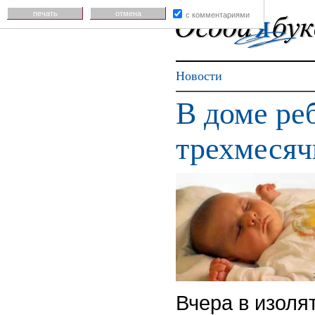
печать
отмена
с комментариями
Новости
В доме ре
трехмесяч
Вчера в изоля