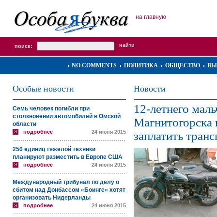
на главную
поиск:
NO COMMENTS
ПОЛИТИКА
ОБЩЕСТВО
ВЫ
Особые новости
Новости
12-летнего маль
Семь человек погибли при
столкновении автомобилей в Омской
Магнитогорска 
области
подробнее
24 июня 2015
заплатить тран
250 единиц тяжелой техники
планируют разместить в Европе США
подробнее
24 июня 2015
Международный трибунал по делу о
сбитом над Донбассом «Боинге» хотят
организовать Нидерланды
подробнее
24 июня 2015