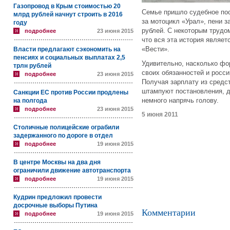
Газопровод в Крым стоимостью 20
Семье пришло судебное пос
млрд рублей начнут строить в 2016
за мотоцикл «Урал», пени з
году
рублей. С некоторым трудо
подробнее
23 июня 2015
что вся эта история являе
«Вести».
Власти предлагают сэкономить на
пенсиях и социальных выплатах 2,5
Удивительно, насколько фо
трлн рублей
своих обязанностей и росси
подробнее
23 июня 2015
Получая зарплату из средст
штампуют постановления, д
Санкции ЕС против России продлены
немного напрячь голову.
на полгода
подробнее
23 июня 2015
5 июня 2011
Столичные полицейские ограбили
задержанного по дороге в отдел
подробнее
19 июня 2015
В центре Москвы на два дня
ограничили движение автотранспорта
подробнее
19 июня 2015
Кудрин предложил провести
досрочные выборы Путина
Комментарии
подробнее
19 июня 2015