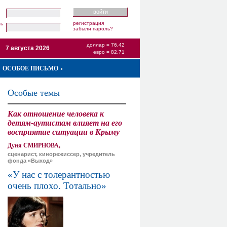
регистрация
ль
забыли пароль?
доллар = 76,42
7 августа 2026
евро = 82,71
ОСОБОЕ ПИСЬМО
Особые темы
Как отношение человека к
детям-аутистам влияет на его
восприятие ситуации в Крыму
Дуня СМИРНОВА,
сценарист, кинорежиссер, учредитель
фонда «Выход»
«У нас с толерантностью
очень плохо. Тотально»