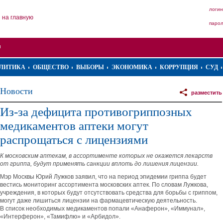
логин
на главную
паро
ЛИТИКА
ОБЩЕСТВО
ВЫБОРЫ
ЭКОНОМИКА
КОРРУПЦИЯ
СУД
Новости
разместить
Из-за дефицита противогриппозных
медикаментов аптеки могут
распрощаться с лицензиями
К московским аптекам, в ассортименте которых не окажется лекарств
от гриппа, будут применять санкции вплоть до лишения лицензии.
Мэр Москвы Юрий Лужков заявил, что на период эпидемии гриппа будет
вестись мониторинг ассортимента московских аптек. По словам Лужкова,
учреждения, в которых будут отсутствовать средства для борьбы с гриппом,
могут даже лишиться лицензии на фармацевтическую деятельность.
В список необходимых медикаментов попали
«
Анаферон
»
,
«
Иммунал
»
,
«
Интерферон
»
,
«
Тамифлю
»
и
«
Арбидол
»
.