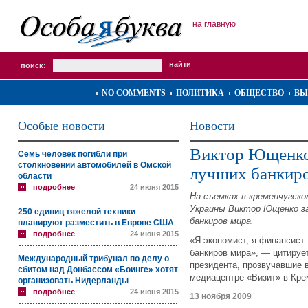
на главную
поиск:
NO COMMENTS
ПОЛИТИКА
ОБЩЕСТВО
ВЫ
Особые новости
Новости
Виктор Ющенко 
Семь человек погибли при
столкновении автомобилей в Омской
лучших банкир
области
подробнее
24 июня 2015
На съемках в кременчугск
Украины Виктор Ющенко за
250 единиц тяжелой техники
банкиров мира.
планируют разместить в Европе США
подробнее
24 июня 2015
«Я экономист, я финансист.
банкиров мира», — цитируе
Международный трибунал по делу о
президента, прозвучавшие 
сбитом над Донбассом «Боинге» хотят
медиацентре «Визит» в Кре
организовать Нидерланды
подробнее
24 июня 2015
13 ноября 2009