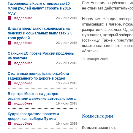
Сам Новожилов убежден, чт
Газопровод в Крым стоимостью 20
не отвечает действительнос
млрд рублей начнут строить в 2016
году
подробнее
23 июня 2015
Напомним, скандал разгорел
отдыхавших в лагере, пожал
Власти предлагают сэкономить на
развратили взрослые. Одни
пенсиях и социальных выплатах 2,5
журналист, который забирал
трлн рублей
гостиницу. Также к преступ
подробнее
23 июня 2015
высокопоставленные чиновн
«Артека».
Санкции ЕС против России продлены
на полгода
11 ноября 2009
подробнее
23 июня 2015
Столичные полицейские ограбили
задержанного по дороге в отдел
подробнее
19 июня 2015
В центре Москвы на два дня
ограничили движение автотранспорта
подробнее
19 июня 2015
Кудрин предложил провести
Комментарии
досрочные выборы Путина
подробнее
19 июня 2015
Комментариев нет.