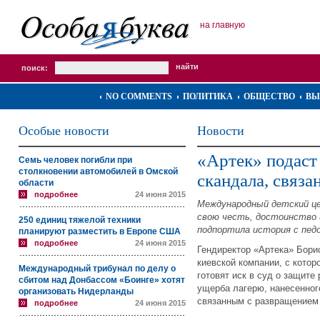
на главную
поиск:
NO COMMENTS
ПОЛИТИКА
ОБЩЕСТВО
ВЫ
Особые новости
Новости
«Артек» подаст 
Семь человек погибли при
столкновении автомобилей в Омской
скандала, связа
области
подробнее
24 июня 2015
Международный детский ц
свою честь, достоинство 
250 единиц тяжелой техники
подпортила история с пед
планируют разместить в Европе США
подробнее
24 июня 2015
Гендиректор «Артека» Бори
киевской компании, с кото
Международный трибунал по делу о
готовят иск в суд о защите
сбитом над Донбассом «Боинге» хотят
ущерба лагерю, нанесенног
организовать Нидерланды
связанным с развращением 
подробнее
24 июня 2015