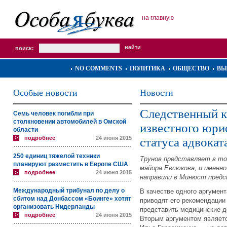
на главную
поиск:
NO COMMENTS
ПОЛИТИКА
ОБЩЕСТВО
ВЫ
Особые новости
Новости
Следственный к
Семь человек погибли при
столкновении автомобилей в Омской
известного юри
области
подробнее
24 июня 2015
статуса адвокат
250 единиц тяжелой техники
Трунов представляет в то
планируют разместить в Европе США
майора Евсюкова, и именно
подробнее
24 июня 2015
направили в Минюст предс
Международный трибунал по делу о
В качестве одного аргумен
сбитом над Донбассом «Боинге» хотят
приводят его рекомендации
организовать Нидерланды
представить медицинские до
подробнее
24 июня 2015
Вторым аргументом являет