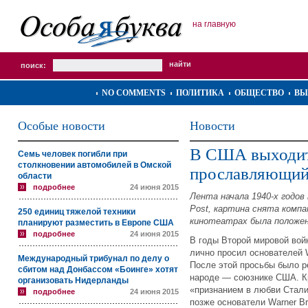
на главную
поиск:
NO COMMENTS
ПОЛИТИКА
ОБЩЕСТВО
ВЫ
Особые новости
Новости
В США выходит
Семь человек погибли при
столкновении автомобилей в Омской
прославляющий
области
подробнее
24 июня 2015
Лента начала 1940-х годов
Post, картина снята компан
250 единиц тяжелой техники
кинотеатрах была положена
планируют разместить в Европе США
подробнее
24 июня 2015
В годы Второй мировой во
лично просил основателей W
Международный трибунал по делу о
После этой просьбы было р
сбитом над Донбассом «Боинге» хотят
народе — союзнике США. Кр
организовать Нидерланды
«признанием в любви Стали
подробнее
24 июня 2015
позже основатели Warner B