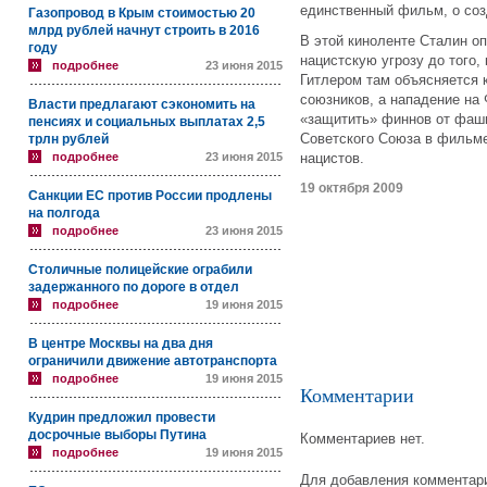
единственный фильм, о соз
Газопровод в Крым стоимостью 20
млрд рублей начнут строить в 2016
В этой киноленте Сталин о
году
нацистскую угрозу до того,
подробнее
23 июня 2015
Гитлером там объясняется 
союзников, а нападение на
Власти предлагают сэкономить на
«защитить» финнов от фаши
пенсиях и социальных выплатах 2,5
Советского Союза в фильме
трлн рублей
подробнее
23 июня 2015
нацистов.
19 октября 2009
Санкции ЕС против России продлены
на полгода
подробнее
23 июня 2015
Столичные полицейские ограбили
задержанного по дороге в отдел
подробнее
19 июня 2015
В центре Москвы на два дня
ограничили движение автотранспорта
подробнее
19 июня 2015
Комментарии
Кудрин предложил провести
досрочные выборы Путина
Комментариев нет.
подробнее
19 июня 2015
Для добавления комментари