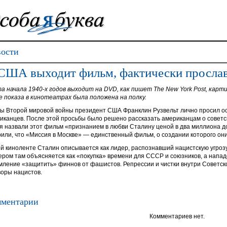
ости
США выходит фильм, фактически просла
а начала 1940-х годов выходит на DVD, как пишет The New York Post, карти
е показа в кинотеатрах была положена на полку.
ды Второй мировой войны президент США Франклин Рузвельт лично просил ос
иканцев. После этой просьбы было решено рассказать американцам о советс
я назвали этот фильм «признанием в любви Сталину ценой в два миллиона до
рили, что «Миссия в Москве» — единственный фильм, о создании которого он
ой киноленте Сталин описывается как лидер, распознавший нацистскую угрозу д
ером там объясняется как «покупка» времени для СССР и союзников, а напа
мление «защитить» финнов от фашистов. Репрессии и чистки внутри Советск
воры нацистов.
ментарии
Комментариев нет.