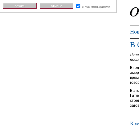
печать
отмена
с комментариями
Нов
В 
Лент
посл
В го
амер
врем
гово
В эт
Гитл
стре
заго
Ком