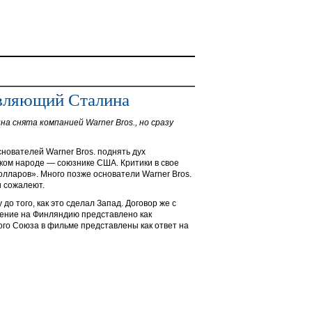
вляющий Сталина
на снята компанией Warner Bros., но сразу
нователей Warner Bros. поднять дух
ком народе — союзнике США. Критики в свое
лларов». Много позже основатели Warner Bros.
и сожалеют.
о того, как это сделал Запад. Договор же с
дение на Финляндию представлено как
ого Союза в фильме представлены как ответ на